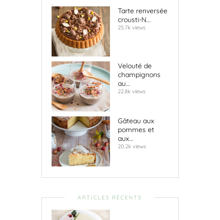
.
Tarte renversée
crousti-N...
25.7k views
Velouté de
champignons
au...
22.8k views
Gâteau aux
pommes et
aux...
20.2k views
ARTICLES RÉCENTS