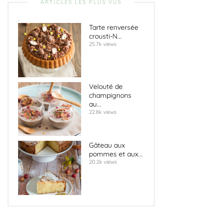
ARTICLES LES PLUS VUS
.
Tarte renversée
crousti-N...
25.7k views
Velouté de
champignons
au...
22.8k views
Gâteau aux
pommes et aux...
20.2k views