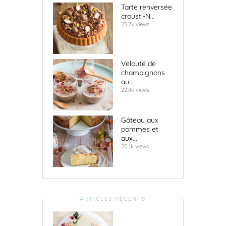
Tarte renversée
crousti-N...
25.7k views
Velouté de
champignons
au...
22.8k views
Gâteau aux
pommes et
aux...
20.1k views
ARTICLES RÉCENTS