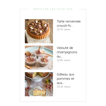
ARTICLES LES PLUS VUS
.
Tarte renversée
crousti-N...
25.7k views
Velouté de
champignons
au...
22.8k views
Gâteau aux
pommes et
aux...
20.3k views