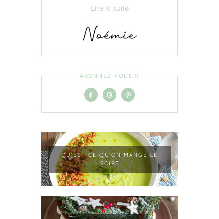
Lire la suite
ABONNEZ-VOUS !!
QU'EST-CE QU'ON MANGE CE
SOIR?