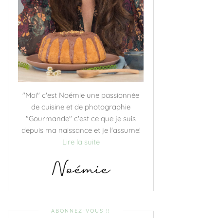
"Moi" c'est Noémie une passionnée
de cuisine et de photographie
"Gourmande" c'est ce que je suis
depuis ma naissance et je l'assume!
Lire la suite
ABONNEZ-VOUS !!