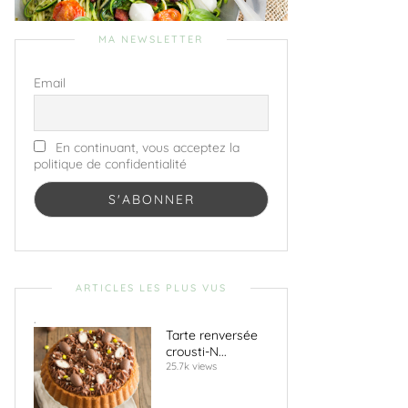
MA NEWSLETTER
Email
En continuant, vous acceptez la
politique de confidentialité
ARTICLES LES PLUS VUS
.
Tarte renversée
crousti-N...
25.7k views