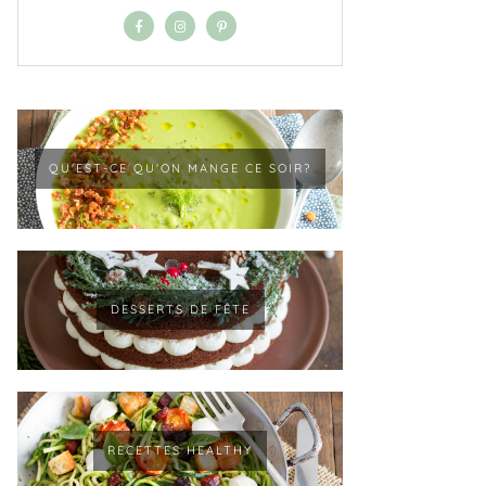
QU'EST-CE QU'ON MANGE CE SOIR?
DESSERTS DE FÊTE
RECETTES HEALTHY