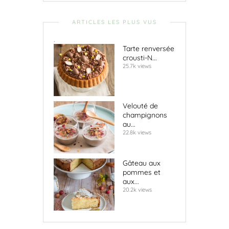
ARTICLES LES PLUS VUS
.
Tarte renversée
crousti-N...
25.7k views
Velouté de
champignons
au...
22.8k views
Gâteau aux
pommes et
aux...
20.2k views