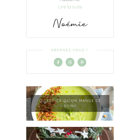
Lire la suite
ABONNEZ-VOUS !!
QU'EST-CE QU'ON MANGE CE
SOIR?