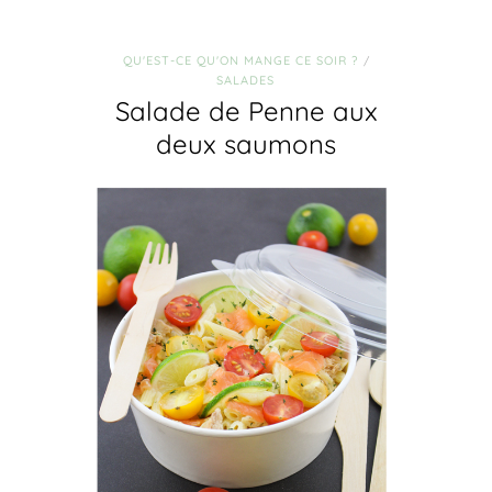
QU'EST-CE QU'ON MANGE CE SOIR ?
/
SALADES
Salade de Penne aux
deux saumons