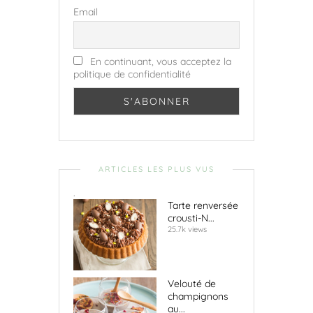
Email
En continuant, vous acceptez la
politique de confidentialité
ARTICLES LES PLUS VUS
.
Tarte renversée
crousti-N...
25.7k views
Velouté de
champignons
au...