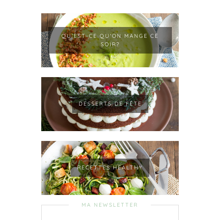
QU'EST-CE QU'ON MANGE CE
SOIR?
DESSERTS DE FÊTE
RECETTES HEALTHY
MA NEWSLETTER