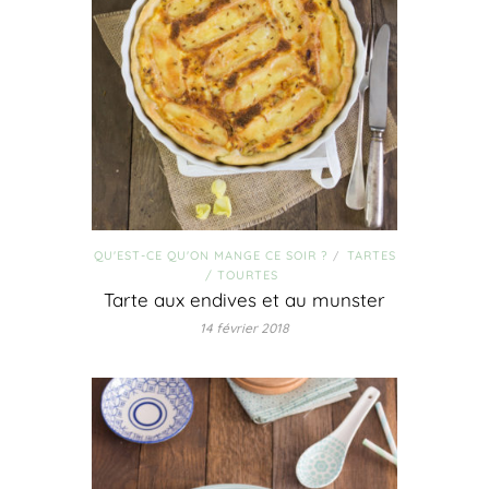
QU'EST-CE QU'ON MANGE CE SOIR ?
TARTES
/
/ TOURTES
Tarte aux endives et au munster
14 février 2018