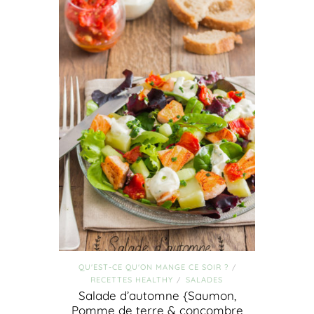
QU'EST-CE QU'ON MANGE CE SOIR ?
/
RECETTES HEALTHY
SALADES
/
Salade d’automne {Saumon,
Pomme de terre & concombre