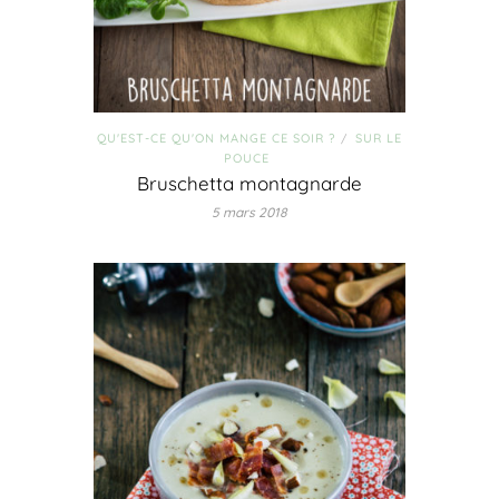
QU'EST-CE QU'ON MANGE CE SOIR ?
SUR LE
/
POUCE
Bruschetta montagnarde
5 mars 2018