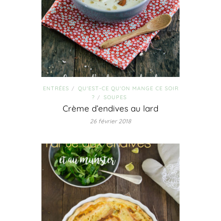
ENTRÉES
QU'EST-CE QU'ON MANGE CE SOIR
/
?
SOUPES
/
Crème d’endives au lard
26 février 2018