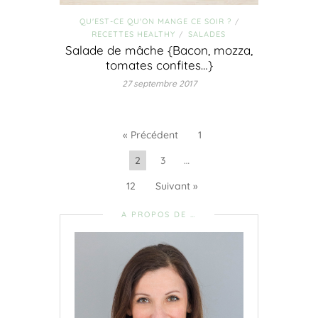
QU'EST-CE QU'ON MANGE CE SOIR ?
/
RECETTES HEALTHY
SALADES
/
Salade de mâche {Bacon, mozza,
tomates confites…}
27 septembre 2017
« Précédent
1
2
3
…
12
Suivant »
A PROPOS DE …