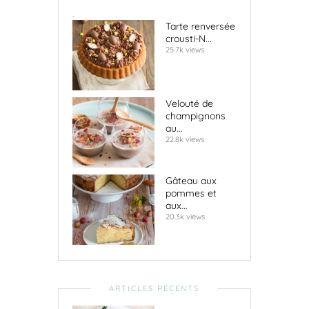
.
Tarte renversée
crousti-N...
25.7k views
Velouté de
champignons
au...
22.8k views
Gâteau aux
pommes et
aux...
20.3k views
ARTICLES RÉCENTS