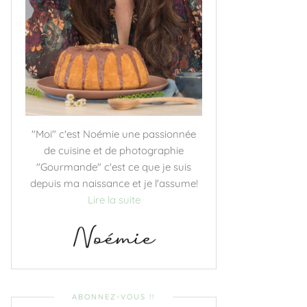
"Moi" c'est Noémie une passionnée
de cuisine et de photographie
"Gourmande" c'est ce que je suis
depuis ma naissance et je l'assume!
Lire la suite
ABONNEZ-VOUS !!