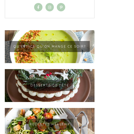
QU'EST-CE QU'ON MANGE CE SOIR?
DESSERTS DE FÊTE
RECETTES HEALTHY