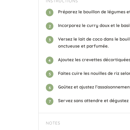
INSTRUCTIONS
Préparez le bouillon de légumes et 
1
Incorporez le curry doux et le basil
2
Versez le lait de coco dans le bou
3
onctueuse et parfumée.
Ajoutez les crevettes décortiquée
4
Faites cuire les nouilles de riz sel
5
Goûtez et ajustez l’assaisonnement
6
Servez sans attendre et dégustez 
7
NOTES