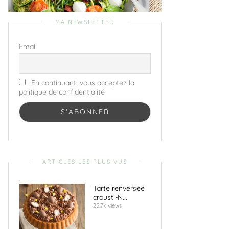
MA NEWSLETTER
Email
En continuant, vous acceptez la
politique de confidentialité
ARTICLES LES PLUS VUS
.
Tarte renversée
crousti-N...
25.7k views