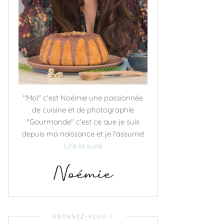
"Moi" c'est Noémie une passionnée
de cuisine et de photographie
"Gourmande" c'est ce que je suis
depuis ma naissance et je l'assume!
Lire la suite
ABONNEZ-VOUS !!