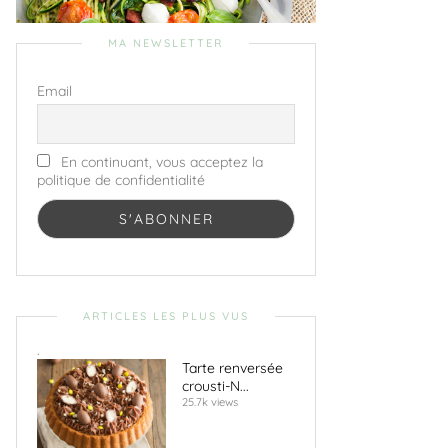
MA NEWSLETTER
Email
En continuant, vous acceptez la
politique de confidentialité
ARTICLES LES PLUS VUS
.
Tarte renversée
crousti-N...
25.7k views