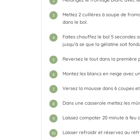
2
Mettez 2 cuillères à soupe de froma
3
dans le bol.
Faites chauffez le bol 5 secondes
4
jusqu'à se que la gélatine soit fon
Reversez le tout dans la première p
5
Montez les blancs en neige avec un
6
Versez la mousse dans 6 coupes et p
7
Dans une casserole mettez les mûr
8
Laissez compoter 20 minute à feu
9
Laisser refroidir et réservez au réfr
10