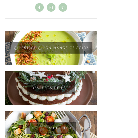
QU'EST-CE QU'ON MANGE CE SOIR?
DESSERTS DE FÊTE
RECETTES HEALTHY