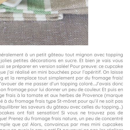
éralement à un petit gâteau tout mignon avec topping
jolies petites décorations en sucre. Et bien je vais vous
si se préparer en version salée! Pour preuve: ce cupcake
 j’ai réalisé en mini bouchées pour l’apéritif. On laisse
g et la remplace tout simplement par du fromage frais!
s l’avouer de me passer d’un topping coloré…J’avais donc
n fromage pour lui donner un peu de couleur. Et puis en
age frais à la tomate et aux herbes de Provence (marque
é à du fromage frais type St-môret pour qu’il ne soit pas
à équilibrer les saveurs du gâteau avec celles du topping…)
upcakes ont fait sensation! Si vous ne trouvez pas de
ue! Prenez du fromage frais nature, un peu de concentré
imple que ça! Alors, convaincus par mes mini cupcakes