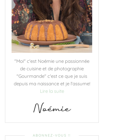
"Moi" c'est Noémie une passionnée
de cuisine et de photographie
"Gourmande" c'est ce que je suis
depuis ma naissance et je l'assume!
Lire la suite
ABONNEZ-VOUS !!