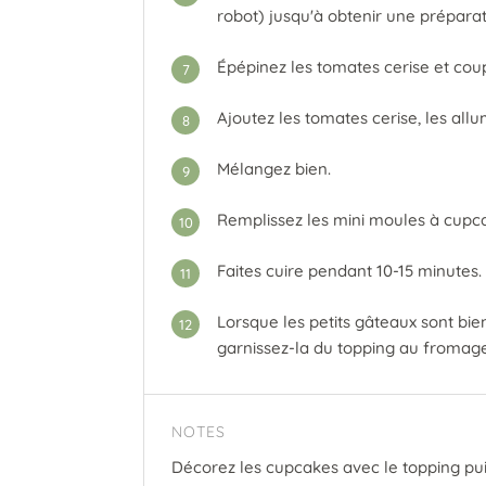
robot) jusqu'à obtenir une prépara
Épépinez les tomates cerise et cou
7
Ajoutez les tomates cerise, les allu
8
Mélangez bien.
9
Remplissez les mini moules à cupca
10
Faites cuire pendant 10-15 minutes.
11
Lorsque les petits gâteaux sont bie
12
garnissez-la du topping au fromage
NOTES
Décorez les cupcakes avec le topping pu