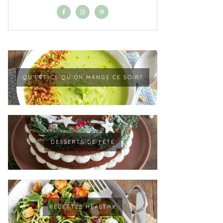
QU'EST-CE QU'ON MANGE CE SOIR?
DESSERTS DE FÊTE
RECETTES HEALTHY