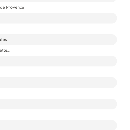
 de Provence
ates
lette…