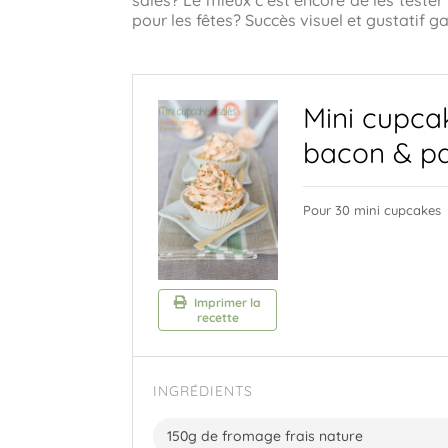
salés? Le mieux c’est encore de les tester 
pour les fêtes? Succès visuel et gustatif ga
Mini cupca
bacon & p
Pour 30 mini cupcakes
Imprimer la
recette
INGRÉDIENTS
150g de fromage frais nature