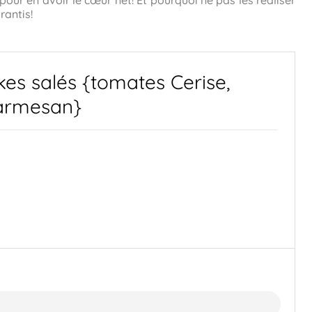
pour en avoir le cœur net! Et pourquoi ne pas les réaliser
rantis!
kes salés {tomates Cerise,
armesan}