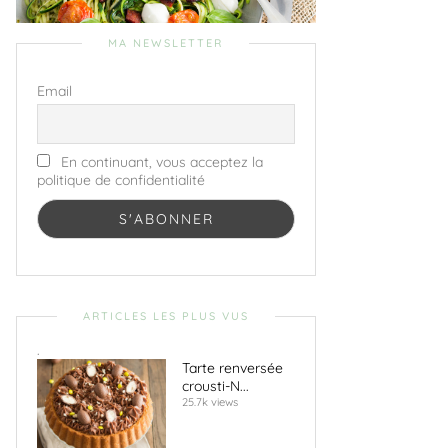
MA NEWSLETTER
Email
En continuant, vous acceptez la
politique de confidentialité
ARTICLES LES PLUS VUS
.
Tarte renversée
crousti-N...
25.7k views