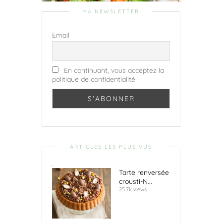
MA NEWSLETTER
Email
En continuant, vous acceptez la
politique de confidentialité
ARTICLES LES PLUS VUS
.
Tarte renversée
crousti-N...
25.7k views