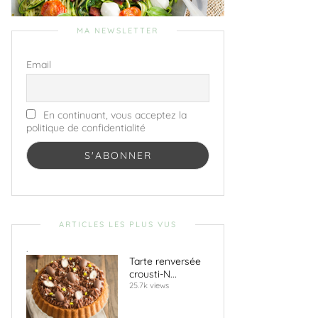
MA NEWSLETTER
Email
En continuant, vous acceptez la
politique de confidentialité
ARTICLES LES PLUS VUS
.
Tarte renversée
crousti-N...
25.7k views