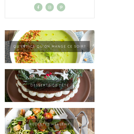
QU'EST-CE QU'ON MANGE CE SOIR?
DESSERTS DE FÊTE
RECETTES HEALTHY