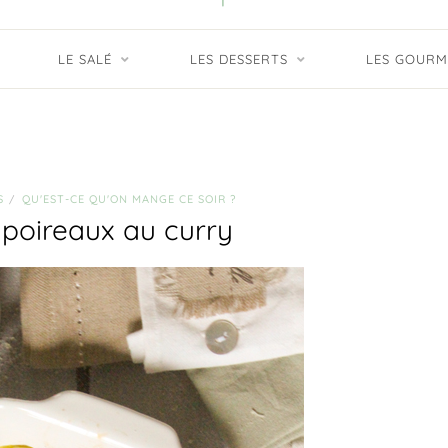
LE SALÉ
LES DESSERTS
LES GOURM
S
QU'EST-CE QU'ON MANGE CE SOIR ?
/
 poireaux au curry