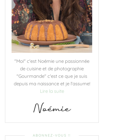
"Moi" c'est Noémie une passionnée
de cuisine et de photographie
"Gourmande" c'est ce que je suis
depuis ma naissance et je l'assume!
Lire la suite
ABONNEZ-VOUS !!