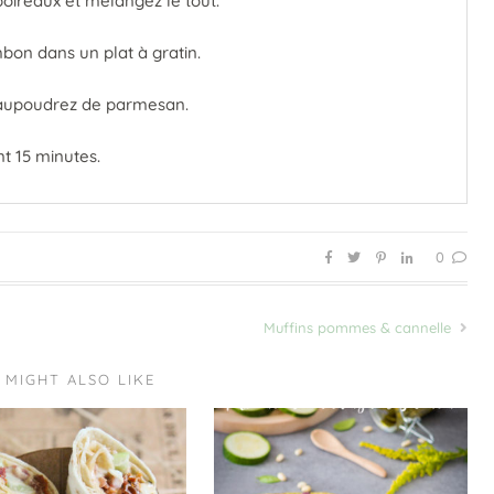
poireaux et mélangez le tout.
bon dans un plat à gratin.
saupoudrez de parmesan.
t 15 minutes.
0
Muffins pommes & cannelle
 MIGHT ALSO LIKE