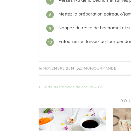
Versez 1/3 de la béchamel sur les 
7
Mettez la préparation poireaux/jam
8
Nappez du reste de béchamel et 
9
Enfournez et laissez au four pendan
10
par
16 NOVEMBRE 2014
MOIGOURMANDE
Tarte au fromage de chèvre & Co
YOU