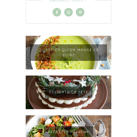
ABONNEZ-VOUS !!
QU'EST-CE QU'ON MANGE CE
SOIR?
DESSERTS DE FÊTE
RECETTES HEALTHY