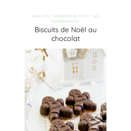
BISCUITS
DESSERTS DE FÊTE
LES
/
/
GOURMANDISES
Biscuits de Noël au
chocolat