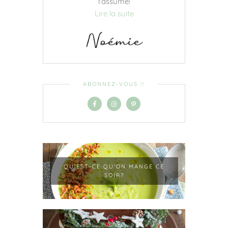
l'assume!
Lire la suite
ABONNEZ-VOUS !!
QU'EST-CE QU'ON MANGE CE
SOIR?