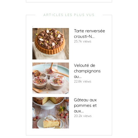
ARTICLES LES PLUS VUS
.
Tarte renversée
crousti-N...
25.7k views
Velouté de
champignons
au...
22.8k views
Gâteau aux
pommes et
aux...
20.2k views