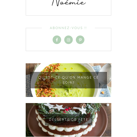
ABONNEZ-VOUS !!
QU'EST-CE QU'ON MANGE CE
SOIR?
DESSERTS DE FÊTE