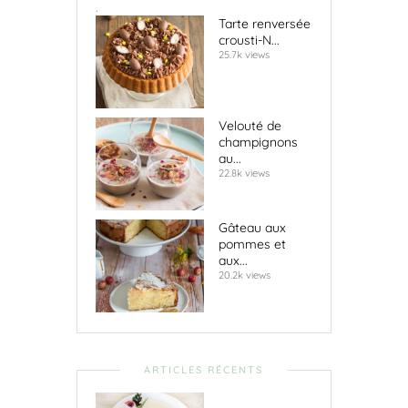
.
Tarte renversée
crousti-N...
25.7k views
Velouté de
champignons
au...
22.8k views
Gâteau aux
pommes et
aux...
20.2k views
ARTICLES RÉCENTS