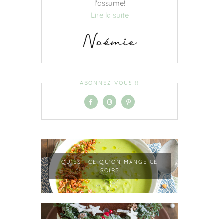
l'assume!
Lire la suite
ABONNEZ-VOUS !!
QU'EST-CE QU'ON MANGE CE
SOIR?