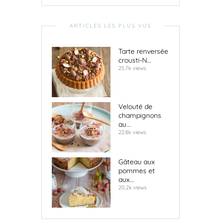
ARTICLES LES PLUS VUS
.
Tarte renversée
crousti-N...
25.7k views
Velouté de
champignons
au...
22.8k views
Gâteau aux
pommes et
aux...
20.2k views